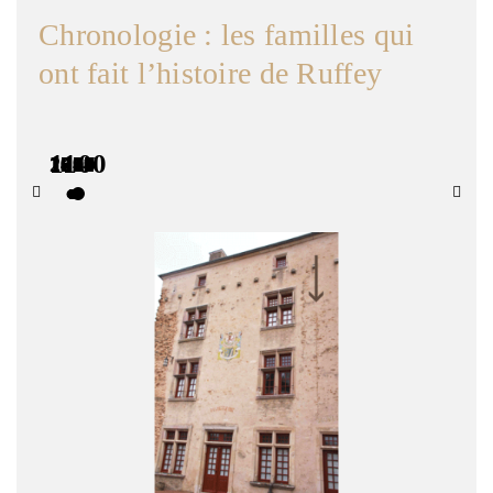
Chronologie : les familles qui
ont fait l’histoire de Ruffey
1100
1229
1311
1425
1520
1604
1641
1714
1733
1793
1876
1957
2007