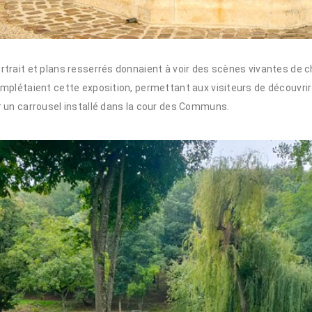
trait et plans resserrés donnaient à voir des scènes vivantes de 
létaient cette exposition, permettant aux visiteurs de découvrir d
 un carrousel installé dans la cour des Communs.