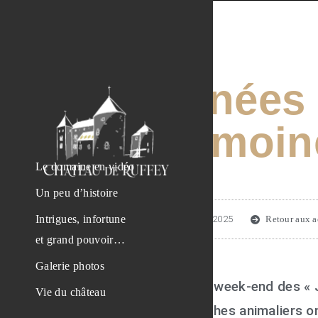
Journées
Patrimoin
Le domaine en vidéo
Un peu d’histoire
Intrigues, infortune
Publié le :
1 octobre 2025
Retour aux a
et grand pouvoir…
Galerie photos
À l’occasion du week-end des « 
Vie du château
trois photographes animaliers on