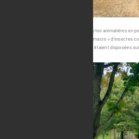
De nombreuses photos animalières en por
Quelques photos « macro » d’insectes comp
Toutes ces photos étaient disposées sur